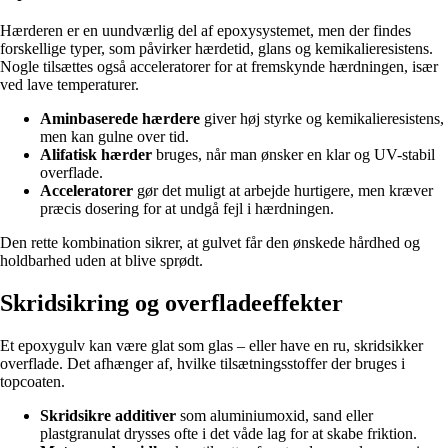
Hærderen er en uundværlig del af epoxysystemet, men der findes
forskellige typer, som påvirker hærdetid, glans og kemikalieresistens.
Nogle tilsættes også acceleratorer for at fremskynde hærdningen, især
ved lave temperaturer.
Aminbaserede hærdere
giver høj styrke og kemikalieresistens,
men kan gulne over tid.
Alifatisk hærder
bruges, når man ønsker en klar og UV-stabil
overflade.
Acceleratorer
gør det muligt at arbejde hurtigere, men kræver
præcis dosering for at undgå fejl i hærdningen.
Den rette kombination sikrer, at gulvet får den ønskede hårdhed og
holdbarhed uden at blive sprødt.
Skridsikring og overfladeeffekter
Et epoxygulv kan være glat som glas – eller have en ru, skridsikker
overflade. Det afhænger af, hvilke tilsætningsstoffer der bruges i
topcoaten.
Skridsikre additiver
som aluminiumoxid, sand eller
plastgranulat drysses ofte i det våde lag for at skabe friktion.