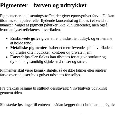
Pigmenter – farven og udtrykket
Pigmenter er de tilsætningsstoffer, der giver epoxygulvet farve. De kan
tilsættes som pulver eller flydende koncentrat og findes i et væld af
nuancer. Valget af pigment påvirker ikke kun udseendet, men også,
hvordan lyset reflekteres i overfladen.
Ensfarvede gulve
giver et rent, industrielt udtryk og er nemme
at holde rene.
Metalliske pigmenter
skaber et mere levende spil i overfladen
og bruges ofte i butikker, kontorer og private hjem.
Farvechips eller flakes
kan tilsættes for at give struktur og
dybde – og samtidig skjule små ridser og snavs.
Pigmenter skal være kemisk stabile, så de ikke falmer eller ændrer
farve over tid, især hvis gulvet udsættes for sollys.
Fra praktisk løsning til stilfuldt designvalg: Vinylgulvets udvikling
gennem tiden
Slidstærke løsninger til entréen – sådan lægger du et holdbart entrégulv