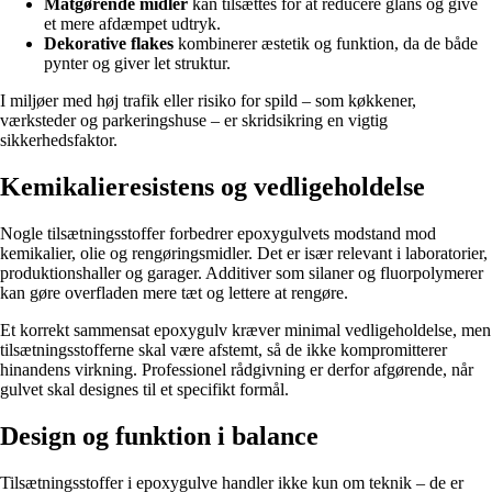
Matgørende midler
kan tilsættes for at reducere glans og give
et mere afdæmpet udtryk.
Dekorative flakes
kombinerer æstetik og funktion, da de både
pynter og giver let struktur.
I miljøer med høj trafik eller risiko for spild – som køkkener,
værksteder og parkeringshuse – er skridsikring en vigtig
sikkerhedsfaktor.
Kemikalieresistens og vedligeholdelse
Nogle tilsætningsstoffer forbedrer epoxygulvets modstand mod
kemikalier, olie og rengøringsmidler. Det er især relevant i laboratorier,
produktionshaller og garager. Additiver som silaner og fluorpolymerer
kan gøre overfladen mere tæt og lettere at rengøre.
Et korrekt sammensat epoxygulv kræver minimal vedligeholdelse, men
tilsætningsstofferne skal være afstemt, så de ikke kompromitterer
hinandens virkning. Professionel rådgivning er derfor afgørende, når
gulvet skal designes til et specifikt formål.
Design og funktion i balance
Tilsætningsstoffer i epoxygulve handler ikke kun om teknik – de er