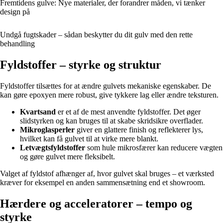
Fremtidens gulve: Nye materialer, der forandrer måden, vi tænker
design på
Undgå fugtskader – sådan beskytter du dit gulv med den rette
behandling
Fyldstoffer – styrke og struktur
Fyldstoffer tilsættes for at ændre gulvets mekaniske egenskaber. De
kan gøre epoxyen mere robust, give tykkere lag eller ændre teksturen.
Kvartsand
er et af de mest anvendte fyldstoffer. Det øger
slidstyrken og kan bruges til at skabe skridsikre overflader.
Mikroglasperler
giver en glattere finish og reflekterer lys,
hvilket kan få gulvet til at virke mere blankt.
Letvægtsfyldstoffer
som hule mikrosfærer kan reducere vægten
og gøre gulvet mere fleksibelt.
Valget af fyldstof afhænger af, hvor gulvet skal bruges – et værksted
kræver for eksempel en anden sammensætning end et showroom.
Hærdere og acceleratorer – tempo og
styrke