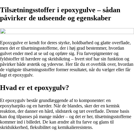
Tilsætningsstoffer i epoxygulve – sådan
påvirker de udseende og egenskaber
Epoxygulve er kendt for deres styrke, holdbarhed og glatte overflade,
men det er tilsætningsstofferne, der i høj grad bestemmer, hvordan
gulvet ender med at se ud og opføre sig. Fra farvepigmenter og
fyldstoffer til hærdere og skridsikring – hvert stof har sin funktion og
påvirker både æstetik og ydeevne. Her får du et overblik over, hvordan
de vigtigste tilsætningsstoffer former resultatet, når du vælger eller får
lagt et epoxygulv.
Hvad er et epoxygulv?
Et epoxygulv består grundlæggende af to komponenter: en
epoxyharpiks og en hærder. Når de blandes, sker der en kemisk
reaktion, der danner en hård, slidstærk og tæt overflade. Denne basis
kan dog tilpasses på mange måder – og det er her, tilsætningsstofferne
kommer ind i billedet. De kan ændre alt fra farve og glans til
skridsikkerhed, fleksibilitet og kemikalieresistens.